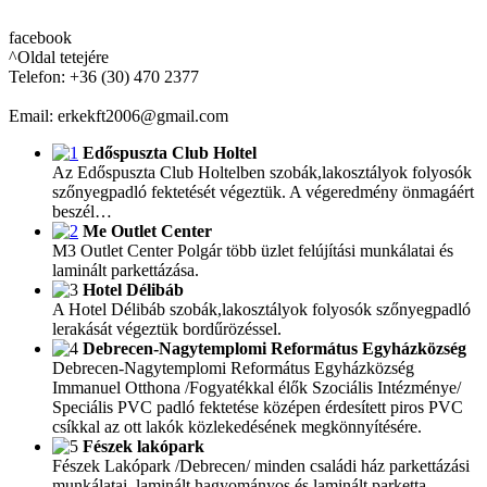
facebook
^Oldal tetejére
Telefon: +36 (30) 470 2377
Email: erkekft2006@gmail.com
Edőspuszta Club Holtel
Az Edőspuszta Club Holtelben szobák,lakosztályok folyosók
szőnyegpadló fektetését végeztük. A végeredmény önmagáért
beszél…
Me Outlet Center
M3 Outlet Center Polgár több üzlet felújítási munkálatai és
laminált parkettázása.
Hotel Délibáb
A Hotel Délibáb szobák,lakosztályok folyosók szőnyegpadló
lerakását végeztük bordűrözéssel.
Debrecen-Nagytemplomi Református Egyházközség
Debrecen-Nagytemplomi Református Egyházközség
Immanuel Otthona /Fogyatékkal élők Szociális Intézménye/
Speciális PVC padló fektetése középen érdesített piros PVC
csíkkal az ott lakók közlekedésének megkönnyítésére.
Fészek lakópark
Fészek Lakópark /Debrecen/ minden családi ház parkettázási
munkálatai, laminált hagyományos és laminált parketta