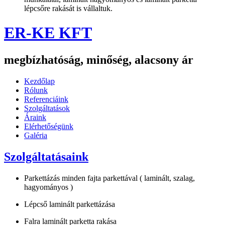
lépcsőre rakását is vállaltuk.
ER-KE KFT
megbízhatóság, minőség, alacsony ár
Kezdőlap
Rólunk
Referenciáink
Szolgáltatások
Áraink
Elérhetőségünk
Galéria
Szolgáltatásaink
Parkettázás minden fajta parkettával ( laminált, szalag,
hagyományos )
Lépcső laminált parkettázása
Falra laminált parketta rakása