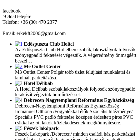
facebook
^Oldal tetejére
Telefon: +36 (30) 470 2377
Email: erkekft2006@gmail.com
Edőspuszta Club Holtel
Az Edőspuszta Club Holtelben szobák,lakosztályok folyosók
szőnyegpadló fektetését végeztük. A végeredmény önmagáért
beszél…
Me Outlet Center
M3 Outlet Center Polgár több üzlet felújítási munkálatai és
laminált parkettázása.
Hotel Délibáb
A Hotel Délibáb szobák,lakosztályok folyosók szőnyegpadló
lerakását végeztük bordűrözéssel.
Debrecen-Nagytemplomi Református Egyházközség
Debrecen-Nagytemplomi Református Egyházközség
Immanuel Otthona /Fogyatékkal élők Szociális Intézménye/
Speciális PVC padló fektetése középen érdesített piros PVC
csíkkal az ott lakók közlekedésének megkönnyítésére.
Fészek lakópark
Fészek Lakópark /Debrecen/ minden családi ház parkettázási
munkálatai, laminált hagyományos és laminált parketta