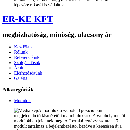
lépcsőre rakását is vállaltuk.
ER-KE KFT
megbízhatóság, minőség, alacsony ár
Kezdőlap
Rólunk
Referenciáink
Szolgáltatások
Áraink
Elérhetőségünk
Galéria
Alkategóriák
Modulok
A modulok a weboldal pozícióiban
megjeleníthető kisméretű tartalmi blokkok. A webhely menüi
modulokban jelennek meg. A Joomla! rendszerszinten 17
modult tartalmaz a bejelentkezéstől kezdve a keresésen át a